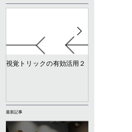
視覚トリックの有効活用２
視覚トリック
最新記事