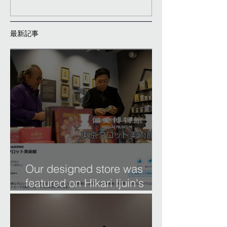
最新記事
Our designed store was
featured on Hikari Ijuin's
'Museum of Affection.