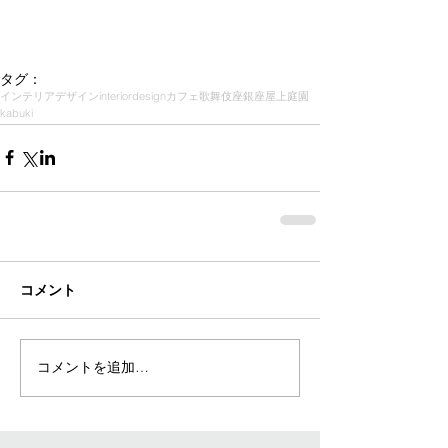
タグ：
インテリアデザイン
interior
design
カフェ
歌舞伎座
銀座
屋上庭園
kabuki
コメント
コメントを追加…