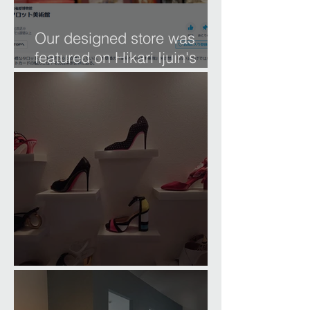
Our designed store was
featured on Hikari Ijuin's
'Museum of Affection.
Comfortable Home Office