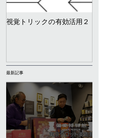
視覚トリックの有効活用２
視覚トリック
最新記事